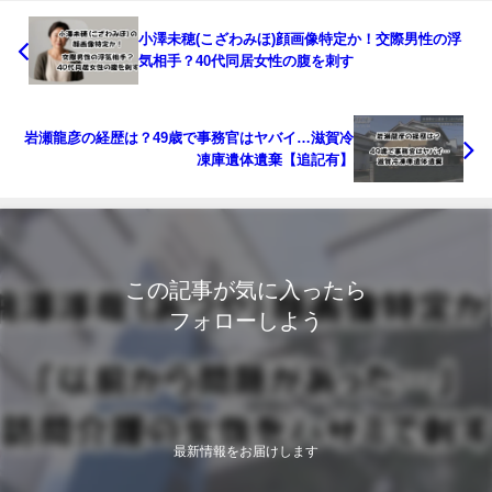
小澤未穂(こざわみほ)顔画像特定か！交際男性の浮
気相手？40代同居女性の腹を刺す
岩瀬龍彦の経歴は？49歳で事務官はヤバイ…滋賀冷
凍庫遺体遺棄【追記有】
この記事が気に入ったら
フォローしよう
最新情報をお届けします