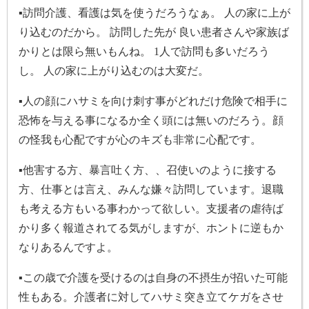
▪
訪問介護、看護は気を使うだろうなぁ。 人の家に上が
り込むのだから。 訪問した先が 良い患者さんや家族ば
かりとは限ら無いもんね。 1人で訪問も多いだろう
し。 人の家に上がり込むのは大変だ。
▪
人の顔にハサミを向け刺す事がどれだけ危険で相手に
恐怖を与える事になるか全く頭には無いのだろう。顔
の怪我も心配ですが心のキズも非常に心配です。
▪
他害する方、暴言吐く方、、召使いのように接する
方、仕事とは言え、みんな嫌々訪問しています。退職
も考える方もいる事わかって欲しい。支援者の虐待ば
かり多く報道されてる気がしますが、ホントに逆もか
なりあるんですよ。
▪この歳で介護を受けるのは自身の不摂生が招いた可能
性もある。介護者に対してハサミ突き立てケガをさせ