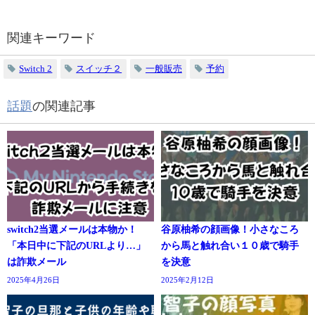
関連キーワード
Switch 2
スイッチ２
一般販売
予約
話題
の関連記事
switch2当選メールは本物か！
谷原柚希の顔画像！小さなころ
「本日中に下記のURLより…」
から馬と触れ合い１０歳で騎手
は詐欺メール
を決意
2025年4月26日
2025年2月12日