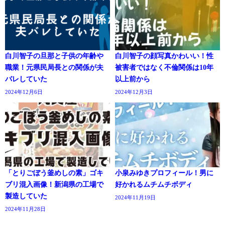
白川智子の旦那と子供の年齢や
白川智子の顔写真かわいい！性
職業！元県民局長との関係が夫
被害者ではなく不倫関係は10年
バレしていた
以上前から
2024年12月6日
2024年12月3日
「とりごぼう釜めしの素」ゴキ
小泉みゆきプロフィール！男に
ブリ混入画像！新潟県の工場で
好かれるムチムチボディ
製造していた
2024年11月19日
2024年11月28日