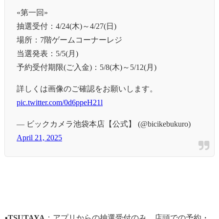
«第一回»
抽選受付：4/24(木)～4/27(日)
場所：7階ゲームコーナーレジ
当選発表：5/5(月)
予約受付期限(ご入金)：5/8(木)～5/12(月)
詳しくは画像のご確認をお願いします。
pic.twitter.com/0d6ppeH21l
— ビックカメラ池袋本店【公式】 (@bicikebukuro)
April 21, 2025
▪
TSUTAYA
：アプリからの抽選受付のみ。店頭での予約・