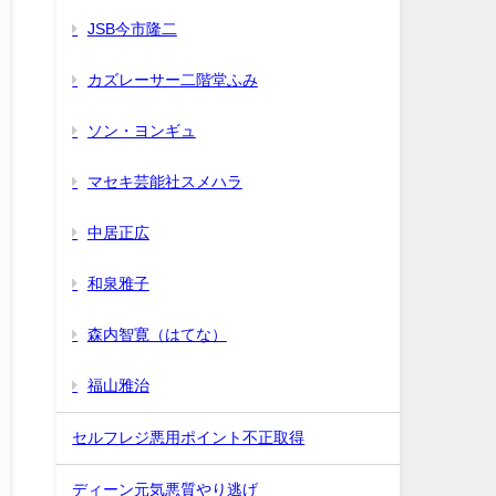
JSB今市隆二
カズレーサー二階堂ふみ
ソン・ヨンギュ
マセキ芸能社スメハラ
中居正広
和泉雅子
森内智寛（はてな）
福山雅治
セルフレジ悪用ポイント不正取得
ディーン元気悪質やり逃げ