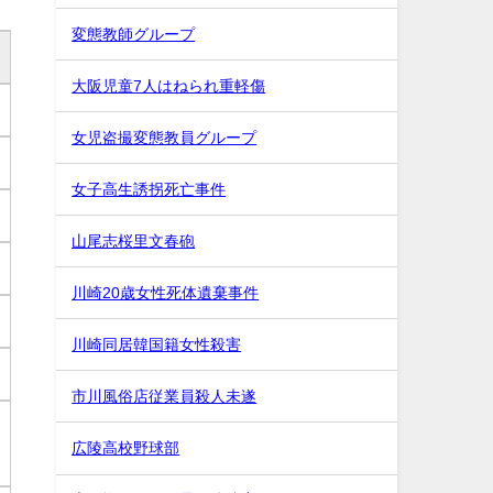
変態教師グループ
大阪児童7人はねられ重軽傷
女児盗撮変態教員グループ
女子高生誘拐死亡事件
山尾志桜里文春砲
川崎20歳女性死体遺棄事件
川崎同居韓国籍女性殺害
市川風俗店従業員殺人未遂
広陵高校野球部