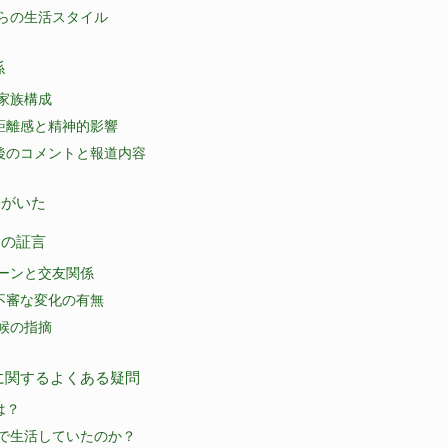
らの生活スタイル
係
家族構成
距離感と精神的影響
後のコメントと報道内容
子がいた
囲の証言
ーンと交友関係
不審な変化の有無
候の指摘
に関するよくある疑問
は？
で生活していたのか？