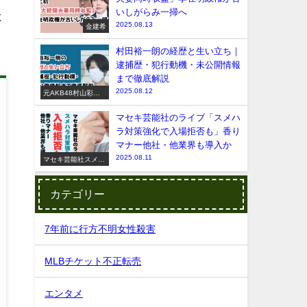
いしがらみ一掃へ
は
2025.08.13
金建希
村田裕一朗の経歴と生い立ち｜
逮捕歴・犯行動機・未公開情報
まで徹底解説
2025.08.12
元AKB48村山彩希
脅迫事件
マセキ芸能社のライブ「スメハ
ラ対策強化で入場拒否も」香り
マナー他社・他業界も導入か
2025.08.11
マセキ芸能社スメハ
ラ
カテゴリー
7年前に行方不明女性殺害
MLBチケット不正転売
エンタメ