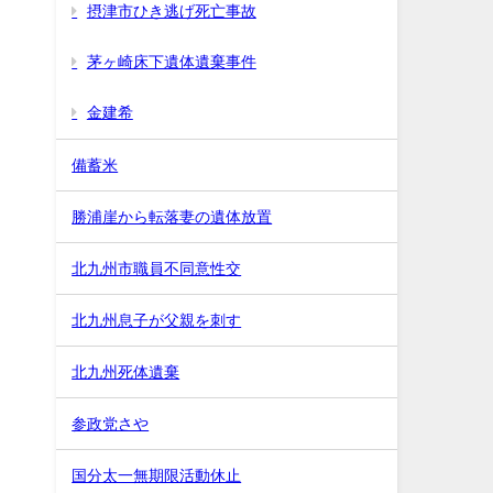
摂津市ひき逃げ死亡事故
茅ヶ崎床下遺体遺棄事件
金建希
備蓄米
勝浦崖から転落妻の遺体放置
北九州市職員不同意性交
北九州息子が父親を刺す
北九州死体遺棄
参政党さや
国分太一無期限活動休止