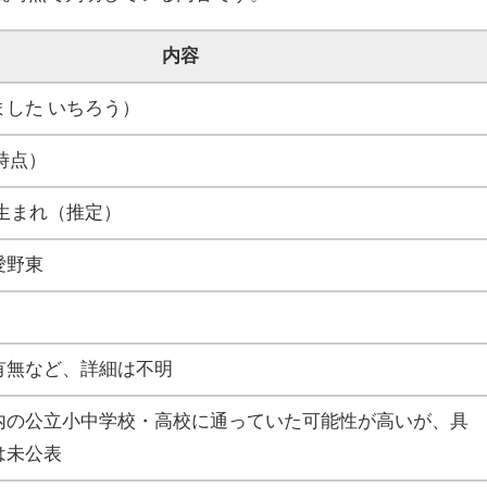
内容
ました いちろう）
年時点）
4年生まれ（推定）
愛野東
有無など、詳細は不明
内の公立小中学校・高校に通っていた可能性が高いが、具
は未公表