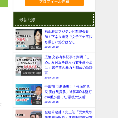
プロフィール詳細
最新記事
福山雅治フジテレビ懇親会参
加！下ネタ連発で女子アナ不快
も厳しい処分はなし
2025.08.19
福山雅治
広陵 文春有料記事で判明「こ
めかみ付近を蹴られ右半身不全
に」10年前の暴力と隠蔽の新証
言
広陵高校野球部
2025.08.18
中田翔 引退発表！「強面問題
児 実は兄貴肌」通算309本塁打
の4番が語った“最後の決断”
2025.08.15
中田翔
た
金建希逮捕！史上初「元大統領
夫妻同時収監」李在明政権が古