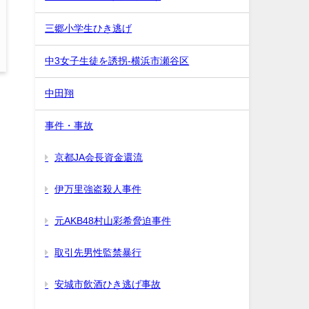
三郷小学生ひき逃げ
中3女子生徒を誘拐-横浜市瀬谷区
中田翔
事件・事故
京都JA会長資金還流
伊万里強盗殺人事件
元AKB48村山彩希脅迫事件
取引先男性監禁暴行
安城市飲酒ひき逃げ事故