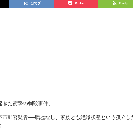
はてブ
Pocket
Feedly
起きた衝撃の刺殺事件。
山下市郎容疑者──職歴なし、家族とも絶縁状態という孤立し
？