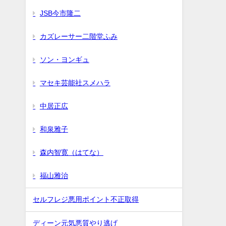
JSB今市隆二
カズレーサー二階堂ふみ
ソン・ヨンギュ
マセキ芸能社スメハラ
中居正広
和泉雅子
森内智寛（はてな）
福山雅治
セルフレジ悪用ポイント不正取得
ディーン元気悪質やり逃げ