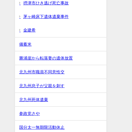
摂津市ひき逃げ死亡事故
茅ヶ崎床下遺体遺棄事件
金建希
備蓄米
勝浦崖から転落妻の遺体放置
北九州市職員不同意性交
北九州息子が父親を刺す
北九州死体遺棄
参政党さや
国分太一無期限活動休止