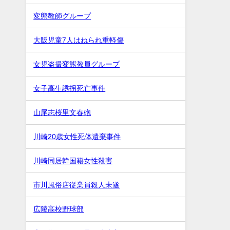
変態教師グループ
大阪児童7人はねられ重軽傷
女児盗撮変態教員グループ
女子高生誘拐死亡事件
山尾志桜里文春砲
川崎20歳女性死体遺棄事件
川崎同居韓国籍女性殺害
市川風俗店従業員殺人未遂
広陵高校野球部