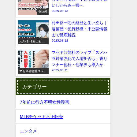
いしがらみ一掃へ
2025.08.13
金建希
村田裕一朗の経歴と生い立ち｜
逮捕歴・犯行動機・未公開情報
まで徹底解説
2025.08.12
元AKB48村山彩希
脅迫事件
マセキ芸能社のライブ「スメハ
ラ対策強化で入場拒否も」香り
マナー他社・他業界も導入か
2025.08.11
マセキ芸能社スメハ
ラ
カテゴリー
7年前に行方不明女性殺害
MLBチケット不正転売
エンタメ