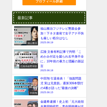
プロフィール詳細
最新記事
福山雅治フジテレビ懇親会参
加！下ネタ連発で女子アナ不快
も厳しい処分はなし
2025.08.19
福山雅治
広陵 文春有料記事で判明「こ
めかみ付近を蹴られ右半身不全
に」10年前の暴力と隠蔽の新証
言
広陵高校野球部
2025.08.18
中田翔 引退発表！「強面問題
児 実は兄貴肌」通算309本塁打
の4番が語った“最後の決断”
2025.08.15
中田翔
金建希逮捕！史上初「元大統領
夫妻同時収監」李在明政権が古