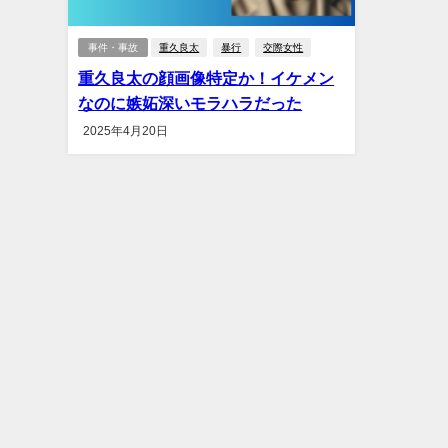
事件・事故
重久良太
暴行
交際女性
重久良太の顔画像特定か！イケメン
なのに嫉妬深いモラハラだった
2025年4月20日