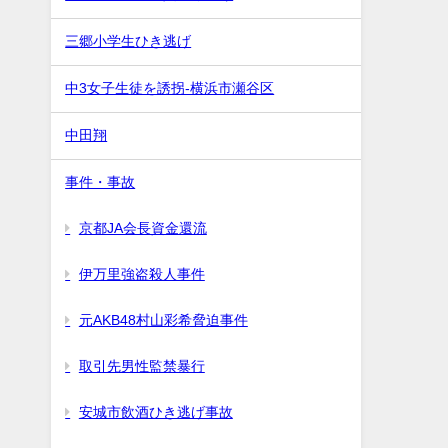
三郷小学生ひき逃げ
中3女子生徒を誘拐-横浜市瀬谷区
中田翔
事件・事故
京都JA会長資金還流
伊万里強盗殺人事件
元AKB48村山彩希脅迫事件
取引先男性監禁暴行
安城市飲酒ひき逃げ事故