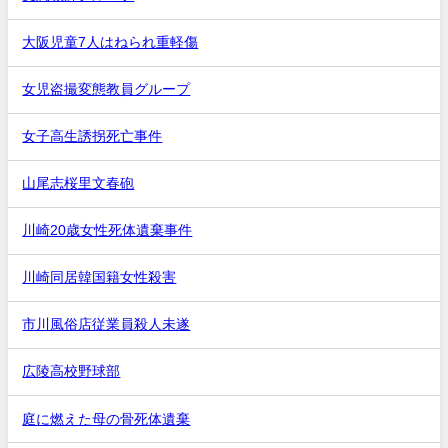
大阪児童7人はねられ重軽傷
女児盗撮変態教員グループ
女子高生誘拐死亡事件
山尾志桜里文春砲
川崎20歳女性死体遺棄事件
川崎同居韓国籍女性殺害
市川風俗店従業員殺人未遂
広陵高校野球部
庭に燃えた母の骨死体遺棄