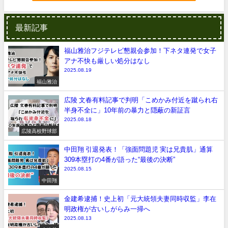
最新記事
福山雅治フジテレビ懇親会参加！下ネタ連発で女子
アナ不快も厳しい処分はなし
2025.08.19
福山雅治
広陵 文春有料記事で判明「こめかみ付近を蹴られ右
半身不全に」10年前の暴力と隠蔽の新証言
2025.08.18
広陵高校野球部
中田翔 引退発表！「強面問題児 実は兄貴肌」通算
309本塁打の4番が語った“最後の決断”
2025.08.15
中田翔
金建希逮捕！史上初「元大統領夫妻同時収監」李在
明政権が古いしがらみ一掃へ
2025.08.13