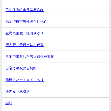
田久保真紀市長学歴詐称
福岡行橋市男性殴られ死亡
立憲民主党 鎌田さゆり
習志野 母親と妹を殺害
自宅で出産した男児遺体を遺棄
自宅で母親の首切断
船橋アパート立てこもり
西内まりあ引退
話題