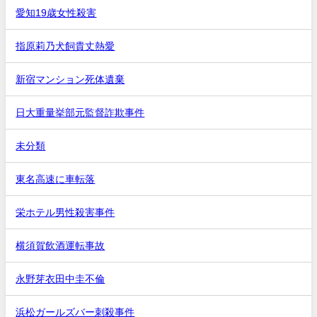
愛知19歳女性殺害
指原莉乃犬飼貴丈熱愛
新宿マンション死体遺棄
日大重量挙部元監督詐欺事件
未分類
東名高速に車転落
栄ホテル男性殺害事件
横須賀飲酒運転事故
永野芽衣田中圭不倫
浜松ガールズバー刺殺事件