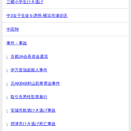
三郷小学生ひき逃げ
中3女子生徒を誘拐-横浜市瀬谷区
中田翔
事件・事故
京都JA会長資金還流
伊万里強盗殺人事件
元AKB48村山彩希脅迫事件
取引先男性監禁暴行
安城市飲酒ひき逃げ事故
摂津市ひき逃げ死亡事故