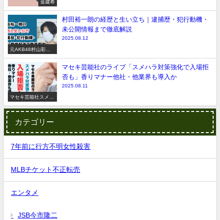
金建希
村田裕一朗の経歴と生い立ち｜逮捕歴・犯行動機・
未公開情報まで徹底解説
2025.08.12
元AKB48村山彩希
脅迫事件
マセキ芸能社のライブ「スメハラ対策強化で入場拒
否も」香りマナー他社・他業界も導入か
2025.08.11
マセキ芸能社スメハ
ラ
カテゴリー
7年前に行方不明女性殺害
MLBチケット不正転売
エンタメ
JSB今市隆二