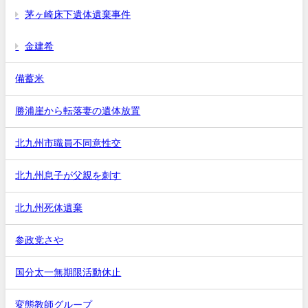
茅ヶ崎床下遺体遺棄事件
金建希
備蓄米
勝浦崖から転落妻の遺体放置
北九州市職員不同意性交
北九州息子が父親を刺す
北九州死体遺棄
参政党さや
国分太一無期限活動休止
変態教師グループ