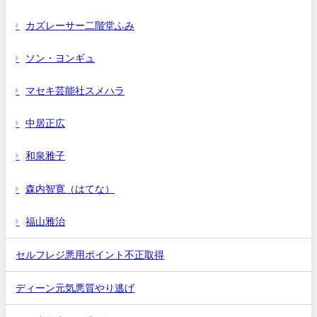
カズレーサー二階堂ふみ
ソン・ヨンギュ
マセキ芸能社スメハラ
中居正広
和泉雅子
森内智寛（はてな）
福山雅治
セルフレジ悪用ポイント不正取得
ディーン元気悪質やり逃げ