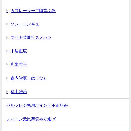
カズレーサー二階堂ふみ
ソン・ヨンギュ
マセキ芸能社スメハラ
中居正広
和泉雅子
森内智寛（はてな）
福山雅治
セルフレジ悪用ポイント不正取得
ディーン元気悪質やり逃げ