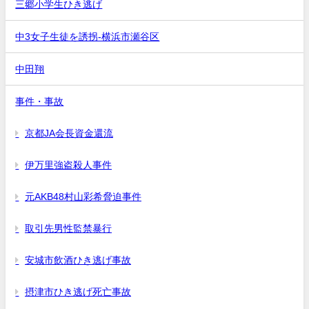
三郷小学生ひき逃げ
中3女子生徒を誘拐-横浜市瀬谷区
中田翔
事件・事故
京都JA会長資金還流
伊万里強盗殺人事件
元AKB48村山彩希脅迫事件
取引先男性監禁暴行
安城市飲酒ひき逃げ事故
摂津市ひき逃げ死亡事故