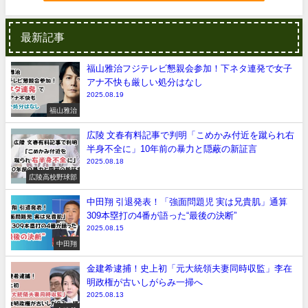
最新記事
福山雅治フジテレビ懇親会参加！下ネタ連発で女子
アナ不快も厳しい処分はなし
2025.08.19
福山雅治
広陵 文春有料記事で判明「こめかみ付近を蹴られ右
半身不全に」10年前の暴力と隠蔽の新証言
2025.08.18
広陵高校野球部
中田翔 引退発表！「強面問題児 実は兄貴肌」通算
309本塁打の4番が語った“最後の決断”
2025.08.15
中田翔
金建希逮捕！史上初「元大統領夫妻同時収監」李在
明政権が古いしがらみ一掃へ
2025.08.13