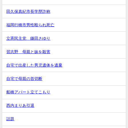
田久保真紀市長学歴詐称
福岡行橋市男性殴られ死亡
立憲民主党 鎌田さゆり
習志野 母親と妹を殺害
自宅で出産した男児遺体を遺棄
自宅で母親の首切断
船橋アパート立てこもり
西内まりあ引退
話題