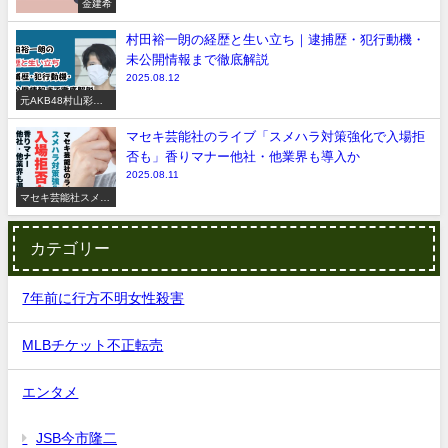
金建希
村田裕一朗の経歴と生い立ち｜逮捕歴・犯行動機・
未公開情報まで徹底解説
2025.08.12
元AKB48村山彩希
脅迫事件
マセキ芸能社のライブ「スメハラ対策強化で入場拒
否も」香りマナー他社・他業界も導入か
2025.08.11
マセキ芸能社スメハ
ラ
カテゴリー
7年前に行方不明女性殺害
MLBチケット不正転売
エンタメ
JSB今市隆二