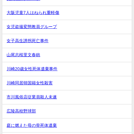
大阪児童7人はねられ重軽傷
女児盗撮変態教員グループ
女子高生誘拐死亡事件
山尾志桜里文春砲
川崎20歳女性死体遺棄事件
川崎同居韓国籍女性殺害
市川風俗店従業員殺人未遂
広陵高校野球部
庭に燃えた母の骨死体遺棄