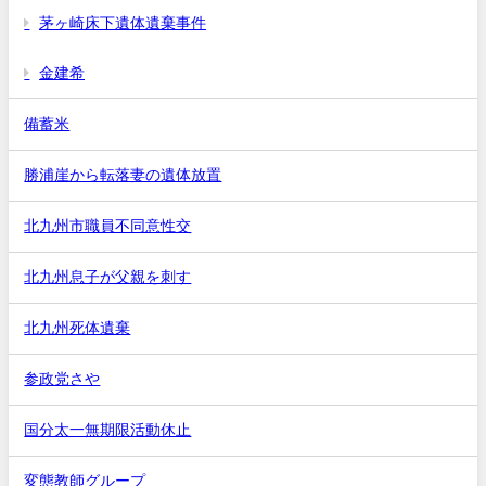
茅ヶ崎床下遺体遺棄事件
金建希
備蓄米
勝浦崖から転落妻の遺体放置
北九州市職員不同意性交
北九州息子が父親を刺す
北九州死体遺棄
参政党さや
国分太一無期限活動休止
変態教師グループ