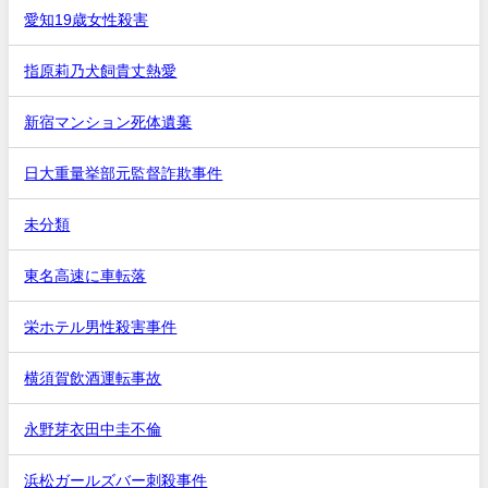
愛知19歳女性殺害
指原莉乃犬飼貴丈熱愛
新宿マンション死体遺棄
日大重量挙部元監督詐欺事件
未分類
東名高速に車転落
栄ホテル男性殺害事件
横須賀飲酒運転事故
永野芽衣田中圭不倫
浜松ガールズバー刺殺事件