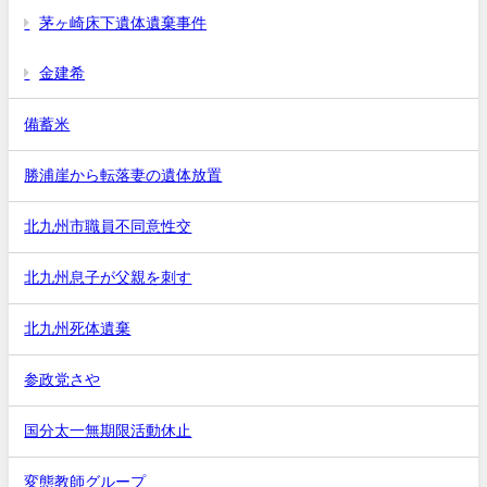
茅ヶ崎床下遺体遺棄事件
金建希
備蓄米
勝浦崖から転落妻の遺体放置
北九州市職員不同意性交
北九州息子が父親を刺す
北九州死体遺棄
参政党さや
国分太一無期限活動休止
変態教師グループ