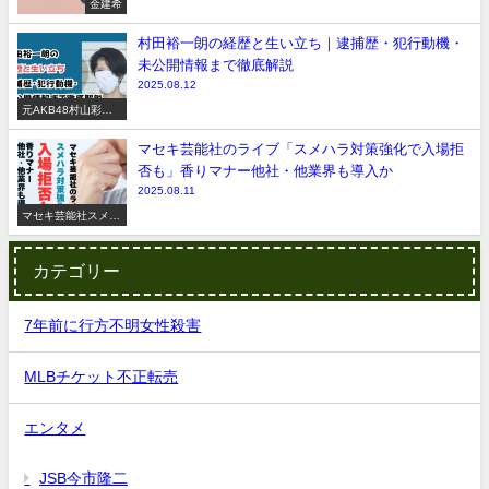
金建希
村田裕一朗の経歴と生い立ち｜逮捕歴・犯行動機・
未公開情報まで徹底解説
2025.08.12
元AKB48村山彩希
脅迫事件
マセキ芸能社のライブ「スメハラ対策強化で入場拒
否も」香りマナー他社・他業界も導入か
2025.08.11
マセキ芸能社スメハ
ラ
カテゴリー
7年前に行方不明女性殺害
MLBチケット不正転売
エンタメ
JSB今市隆二