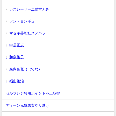
カズレーサー二階堂ふみ
ソン・ヨンギュ
マセキ芸能社スメハラ
中居正広
和泉雅子
森内智寛（はてな）
福山雅治
セルフレジ悪用ポイント不正取得
ディーン元気悪質やり逃げ