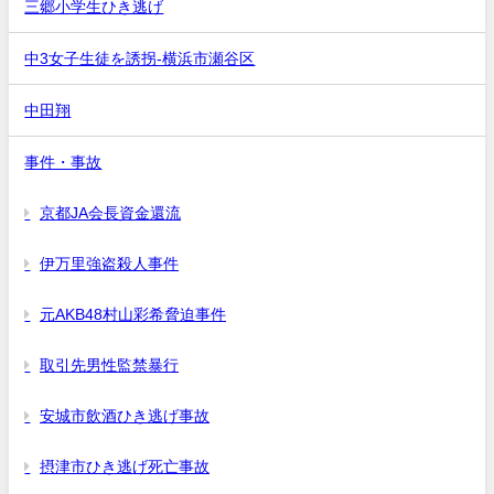
三郷小学生ひき逃げ
中3女子生徒を誘拐-横浜市瀬谷区
中田翔
事件・事故
京都JA会長資金還流
伊万里強盗殺人事件
元AKB48村山彩希脅迫事件
取引先男性監禁暴行
安城市飲酒ひき逃げ事故
摂津市ひき逃げ死亡事故