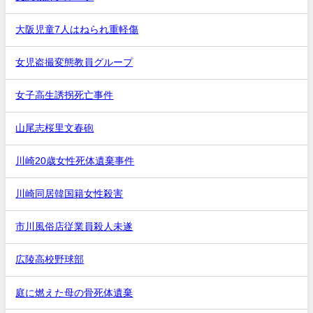
大阪児童7人はねられ重軽傷
女児盗撮変態教員グループ
女子高生誘拐死亡事件
山尾志桜里文春砲
川崎20歳女性死体遺棄事件
川崎同居韓国籍女性殺害
市川風俗店従業員殺人未遂
広陵高校野球部
庭に燃えた母の骨死体遺棄