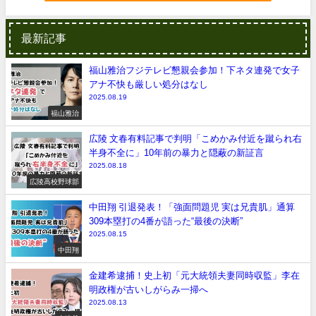
最新記事
福山雅治フジテレビ懇親会参加！下ネタ連発で女子
アナ不快も厳しい処分はなし
2025.08.19
福山雅治
広陵 文春有料記事で判明「こめかみ付近を蹴られ右
半身不全に」10年前の暴力と隠蔽の新証言
2025.08.18
広陵高校野球部
中田翔 引退発表！「強面問題児 実は兄貴肌」通算
309本塁打の4番が語った“最後の決断”
2025.08.15
中田翔
金建希逮捕！史上初「元大統領夫妻同時収監」李在
明政権が古いしがらみ一掃へ
2025.08.13