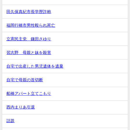
田久保真紀市長学歴詐称
福岡行橋市男性殴られ死亡
立憲民主党 鎌田さゆり
習志野 母親と妹を殺害
自宅で出産した男児遺体を遺棄
自宅で母親の首切断
船橋アパート立てこもり
西内まりあ引退
話題