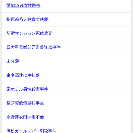
愛知19歳女性殺害
指原莉乃犬飼貴丈熱愛
新宿マンション死体遺棄
日大重量挙部元監督詐欺事件
未分類
東名高速に車転落
栄ホテル男性殺害事件
横須賀飲酒運転事故
永野芽衣田中圭不倫
浜松ガールズバー刺殺事件