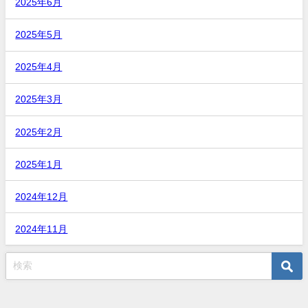
2025年6月
2025年5月
2025年4月
2025年3月
2025年2月
2025年1月
2024年12月
2024年11月