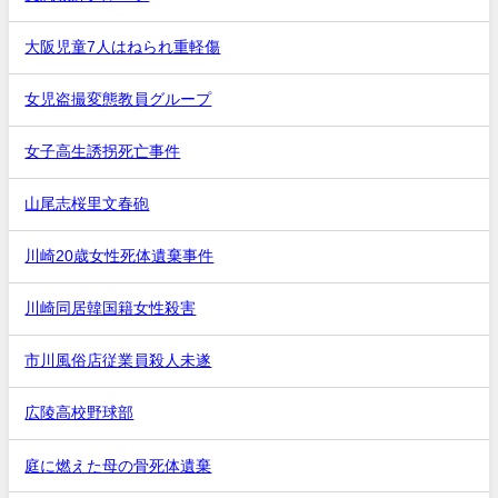
大阪児童7人はねられ重軽傷
女児盗撮変態教員グループ
女子高生誘拐死亡事件
山尾志桜里文春砲
川崎20歳女性死体遺棄事件
川崎同居韓国籍女性殺害
市川風俗店従業員殺人未遂
広陵高校野球部
庭に燃えた母の骨死体遺棄