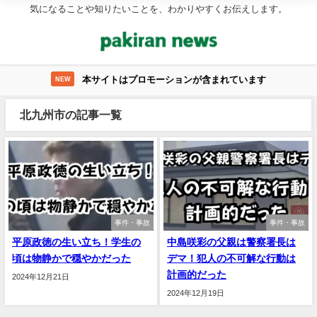
気になることや知りたいことを、わかりやすくお伝えします。
本サイトはプロモーションが含まれています
NEW
北九州市の記事一覧
事件・事故
事件・事故
平原政徳の生い立ち！学生の
中島咲彩の父親は警察署長は
頃は物静かで穏やかだった
デマ！犯人の不可解な行動は
計画的だった
2024年12月21日
2024年12月19日