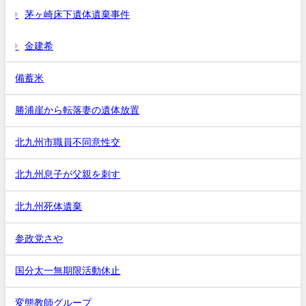
茅ヶ崎床下遺体遺棄事件
金建希
備蓄米
勝浦崖から転落妻の遺体放置
北九州市職員不同意性交
北九州息子が父親を刺す
北九州死体遺棄
参政党さや
国分太一無期限活動休止
変態教師グループ