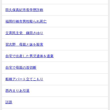
田久保真紀市長学歴詐称
福岡行橋市男性殴られ死亡
立憲民主党 鎌田さゆり
習志野 母親と妹を殺害
自宅で出産した男児遺体を遺棄
自宅で母親の首切断
船橋アパート立てこもり
西内まりあ引退
話題