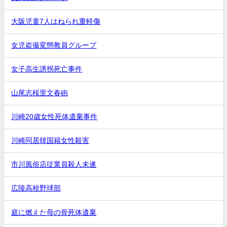
大阪児童7人はねられ重軽傷
女児盗撮変態教員グループ
女子高生誘拐死亡事件
山尾志桜里文春砲
川崎20歳女性死体遺棄事件
川崎同居韓国籍女性殺害
市川風俗店従業員殺人未遂
広陵高校野球部
庭に燃えた母の骨死体遺棄