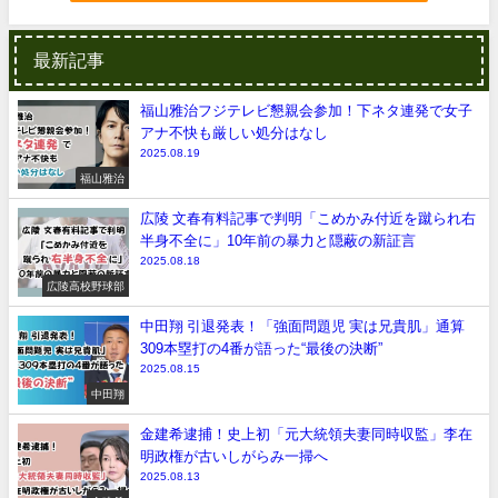
最新記事
福山雅治フジテレビ懇親会参加！下ネタ連発で女子
アナ不快も厳しい処分はなし
2025.08.19
福山雅治
広陵 文春有料記事で判明「こめかみ付近を蹴られ右
半身不全に」10年前の暴力と隠蔽の新証言
2025.08.18
広陵高校野球部
中田翔 引退発表！「強面問題児 実は兄貴肌」通算
309本塁打の4番が語った“最後の決断”
2025.08.15
中田翔
金建希逮捕！史上初「元大統領夫妻同時収監」李在
明政権が古いしがらみ一掃へ
2025.08.13