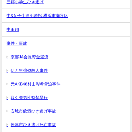
三郷小学生ひき逃げ
中3女子生徒を誘拐-横浜市瀬谷区
中田翔
事件・事故
京都JA会長資金還流
伊万里強盗殺人事件
元AKB48村山彩希脅迫事件
取引先男性監禁暴行
安城市飲酒ひき逃げ事故
摂津市ひき逃げ死亡事故