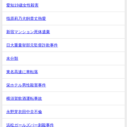
愛知19歳女性殺害
指原莉乃犬飼貴丈熱愛
新宿マンション死体遺棄
日大重量挙部元監督詐欺事件
未分類
東名高速に車転落
栄ホテル男性殺害事件
横須賀飲酒運転事故
永野芽衣田中圭不倫
浜松ガールズバー刺殺事件