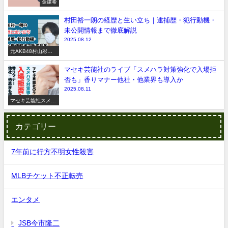
金建希
村田裕一朗の経歴と生い立ち｜逮捕歴・犯行動機・
未公開情報まで徹底解説
2025.08.12
元AKB48村山彩希
脅迫事件
マセキ芸能社のライブ「スメハラ対策強化で入場拒
否も」香りマナー他社・他業界も導入か
2025.08.11
マセキ芸能社スメハ
ラ
カテゴリー
7年前に行方不明女性殺害
MLBチケット不正転売
エンタメ
JSB今市隆二