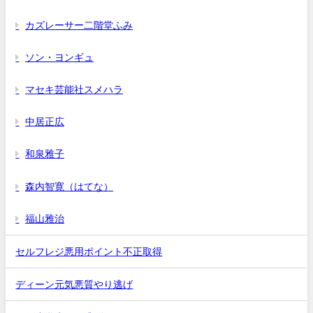
カズレーサー二階堂ふみ
ソン・ヨンギュ
マセキ芸能社スメハラ
中居正広
和泉雅子
森内智寛（はてな）
福山雅治
セルフレジ悪用ポイント不正取得
ディーン元気悪質やり逃げ