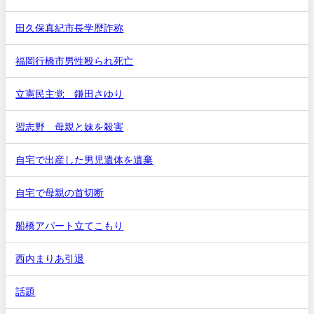
田久保真紀市長学歴詐称
福岡行橋市男性殴られ死亡
立憲民主党 鎌田さゆり
習志野 母親と妹を殺害
自宅で出産した男児遺体を遺棄
自宅で母親の首切断
船橋アパート立てこもり
西内まりあ引退
話題