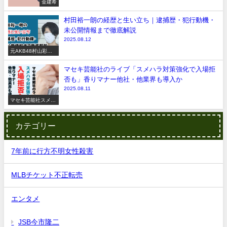
金建希
村田裕一朗の経歴と生い立ち｜逮捕歴・犯行動機・
未公開情報まで徹底解説
2025.08.12
元AKB48村山彩希
脅迫事件
マセキ芸能社のライブ「スメハラ対策強化で入場拒
否も」香りマナー他社・他業界も導入か
2025.08.11
マセキ芸能社スメハ
ラ
カテゴリー
7年前に行方不明女性殺害
MLBチケット不正転売
エンタメ
JSB今市隆二