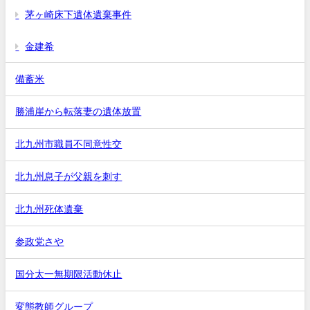
茅ヶ崎床下遺体遺棄事件
金建希
備蓄米
勝浦崖から転落妻の遺体放置
北九州市職員不同意性交
北九州息子が父親を刺す
北九州死体遺棄
参政党さや
国分太一無期限活動休止
変態教師グループ