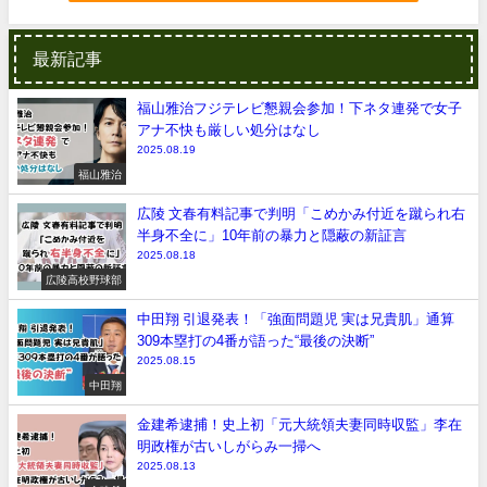
最新記事
福山雅治フジテレビ懇親会参加！下ネタ連発で女子
アナ不快も厳しい処分はなし
2025.08.19
福山雅治
広陵 文春有料記事で判明「こめかみ付近を蹴られ右
半身不全に」10年前の暴力と隠蔽の新証言
2025.08.18
広陵高校野球部
中田翔 引退発表！「強面問題児 実は兄貴肌」通算
309本塁打の4番が語った“最後の決断”
2025.08.15
中田翔
金建希逮捕！史上初「元大統領夫妻同時収監」李在
明政権が古いしがらみ一掃へ
2025.08.13