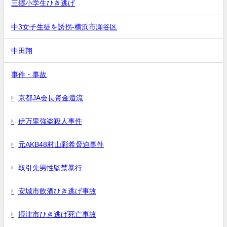
三郷小学生ひき逃げ
中3女子生徒を誘拐-横浜市瀬谷区
中田翔
事件・事故
京都JA会長資金還流
伊万里強盗殺人事件
元AKB48村山彩希脅迫事件
取引先男性監禁暴行
安城市飲酒ひき逃げ事故
摂津市ひき逃げ死亡事故