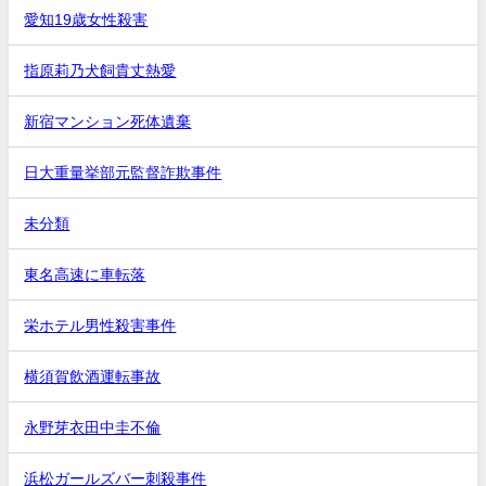
愛知19歳女性殺害
指原莉乃犬飼貴丈熱愛
新宿マンション死体遺棄
日大重量挙部元監督詐欺事件
未分類
東名高速に車転落
栄ホテル男性殺害事件
横須賀飲酒運転事故
永野芽衣田中圭不倫
浜松ガールズバー刺殺事件