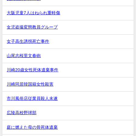
大阪児童7人はねられ重軽傷
女児盗撮変態教員グループ
女子高生誘拐死亡事件
山尾志桜里文春砲
川崎20歳女性死体遺棄事件
川崎同居韓国籍女性殺害
市川風俗店従業員殺人未遂
広陵高校野球部
庭に燃えた母の骨死体遺棄