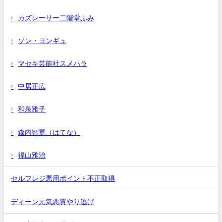
カズレーサー二階堂ふみ
ソン・ヨンギュ
マセキ芸能社スメハラ
中居正広
和泉雅子
森内智寛（はてな）
福山雅治
セルフレジ悪用ポイント不正取得
ディーン元気悪質やり逃げ