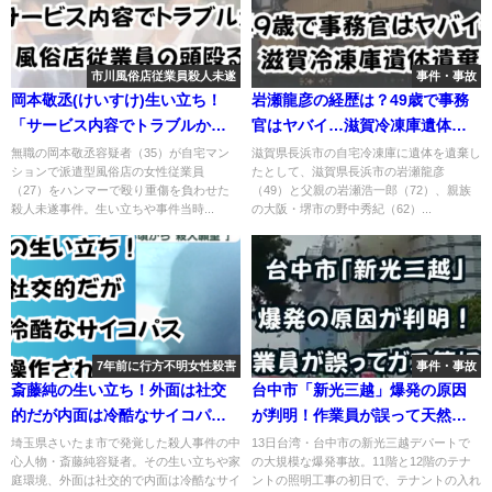
市川風俗店従業員殺人未遂
事件・事故
岡本敬丞(けいすけ)生い立ち！
岩瀬龍彦の経歴は？49歳で事務
「サービス内容でトラブルか」
官はヤバイ…滋賀冷凍庫遺体遺
風俗店従業員の頭殴る
棄【追記有】
無職の岡本敬丞容疑者（35）が自宅マン
滋賀県長浜市の自宅冷凍庫に遺体を遺棄し
ションで派遣型風俗店の女性従業員
たとして、滋賀県長浜市の岩瀬龍彦
（27）をハンマーで殴り重傷を負わせた
（49）と父親の岩瀬浩一郎（72）、親族
殺人未遂事件。生い立ちや事件当時...
の大阪・堺市の野中秀紀（62）...
7年前に行方不明女性殺害
事件・事故
斎藤純の生い立ち！外面は社交
台中市「新光三越」爆発の原因
的だが内面は冷酷なサイコパス
が判明！作業員が誤って天然ガ
両親も操作されていた
ス管切断
埼玉県さいたま市で発覚した殺人事件の中
13日台湾・台中市の新光三越デパートで
心人物・斎藤純容疑者。その生い立ちや家
の大規模な爆発事故。11階と12階のテナ
庭環境、外面は社交的で内面は冷酷なサイ
ントの照明工事の初日で、テナントの入れ