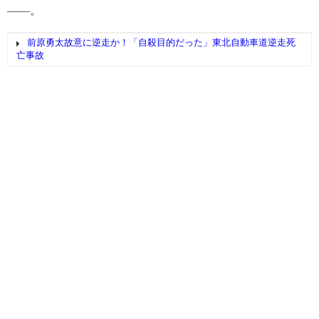
――。
前原勇太故意に逆走か！「自殺目的だった」東北自動車道逆走死
亡事故