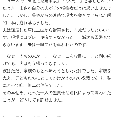
ニュースで「東北道逆走事故」「3人死亡」と報じられてい
たとき、まさか自分の夫がその犠牲者だとは思いませんで
した。しかし、警察からの連絡で現実を突きつけられた瞬
間、私は崩れ落ちました。
夫は逆走した車に正面から衝突され、即死だったといいま
す。現場にはブレーキ痕すらなかった――減速も回避もで
きないまま、夫は一瞬で命を奪われたのです。
「なぜ、うちの人が…」「なぜ、こんな目に…」と問い続
けても、夫はもう帰ってきません。
彼はただ、家族のもとへ帰ろうとしただけでした。家族を
支え、子どもたちにとってかけがえのない父親であり、私
にとって唯一無二の伴侶でした。
その幸せを、たった一人の無責任な運転によって奪われた
ことが、どうしても許せません。