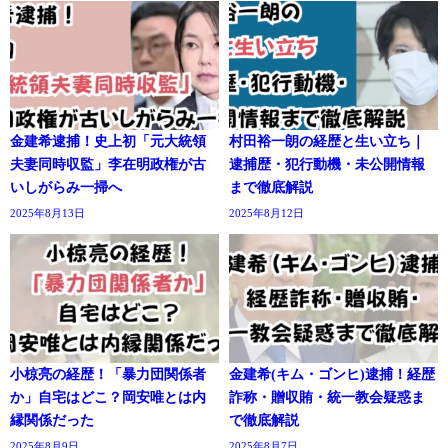
金建希逮捕！史上初「元大統領
村田裕一朗の経歴と生い立ち｜
夫妻同時収監」李在明政権が古
逮捕歴・犯行動機・未公開情報
いしがらみ一掃へ
まで徹底解説
2025年8月13日
2025年8月12日
小椋亮の経歴！「暴力団関係者
金建希(キム・ゴンヒ)逮捕！経歴
か」自宅はどこ？岡安唯とは内
詐称・贈収賄・統一教会疑惑ま
縁関係だった
で徹底解説
2025年8月9日
2025年8月7日