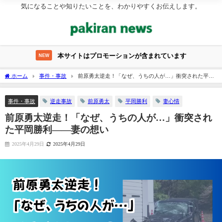
気になることや知りたいことを、わかりやすくお伝えします。
本サイトはプロモーションが含まれています
NEW
ホーム
事件・事故
前原勇太逆走！「なぜ、うちの人が…」衝突された平岡
勝利――妻の想い
逆走事故
前原勇太
平岡勝利
妻心情
事件・事故
前原勇太逆走！「なぜ、うちの人が…」衝突され
た平岡勝利――妻の想い
2025年4月29日
2025年4月29日