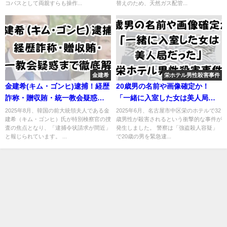
コパスとして両親すらも操作...
替えのため、天然ガス配管...
金建希
栄ホテル男性殺害事件
金建希(キム・ゴンヒ)逮捕！経歴
20歳男の名前や画像確定か！
詐称・贈収賄・統一教会疑惑ま
「一緒に入室した女は美人局だ
で徹底解説
った」栄ホテル男性殺害事件
2025年8月、韓国の前大統領夫人である金
2025年6月、名古屋市中区栄のホテルで32
建希（キム・ゴンヒ）氏が特別検察官の捜
歳男性が殺害されるという衝撃的な事件が
査の焦点となり、「逮捕令状請求が間近」
発生しました。 警察は「強盗殺人容疑」
と報じられています。 ...
で20歳の男を緊急逮...