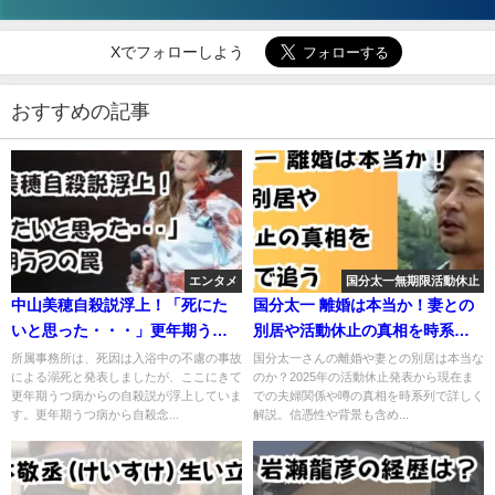
Xでフォローしよう
おすすめの記事
エンタメ
国分太一無期限活動休止
中山美穂自殺説浮上！「死にた
国分太一 離婚は本当か！妻との
いと思った・・・」更年期うつ
別居や活動休止の真相を時系列
の罠
で追う
所属事務所は、死因は入浴中の不慮の事故
国分太一さんの離婚や妻との別居は本当な
による溺死と発表しましたが、ここにきて
のか？2025年の活動休止発表から現在ま
更年期うつ病からの自殺説が浮上していま
での夫婦関係や噂の真相を時系列で詳しく
す。更年期うつ病から自殺念...
解説。信憑性や背景も含め...