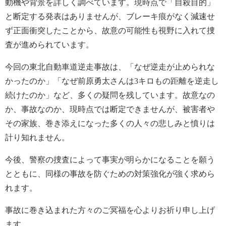
動機や背景を詳しく調べています
。現時点で「自殺目的」
と断定する発表はありませんが、ブレーキ痕がなく減速せ
ず正面衝突したことから、故意の可能性も視野に入れて捜
査が進められています。
今回の東北自動車道逆走事故は、「なぜ逆走が止められな
かったのか」「なぜ前原勇太さんは3キロもの距離を逆走し
続けたのか」など、多くの疑問を残しています。故意なの
か、事故なのか、現時点では断定できませんが、被害者や
その家族、巻き添えになった多くの人々の悲しみと憤りは
計り知れません。
今後、警察の捜査によって事実が明らかになることを願う
とともに、同様の事故を防ぐための対策強化が強く求めら
れます。
事故に巻き込まれた方々のご冥福を心よりお祈り申し上げ
ます。