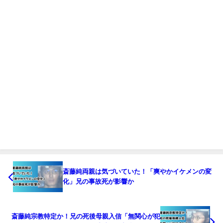
斎藤純両親は気づいていた！「爽やかイケメンの変
化」兄の事故死が影響か
斎藤純宗教特定か！兄の死後母親入信「無関心が犯