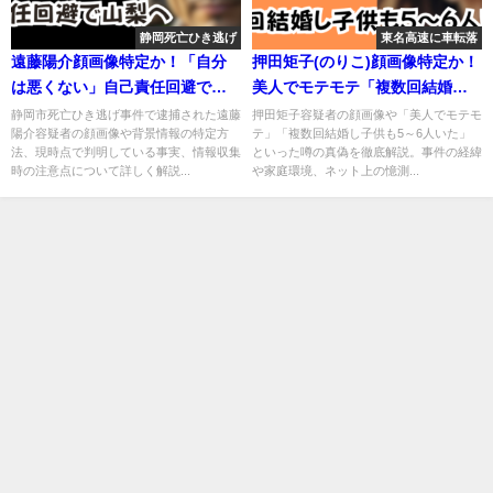
静岡死亡ひき逃げ
東名高速に車転落
遠藤陽介顔画像特定か！「自分
押田矩子(のりこ)顔画像特定か！
は悪くない」自己責任回避で山
美人でモテモテ「複数回結婚し
梨へ
子供も5～6人いた」
静岡市死亡ひき逃げ事件で逮捕された遠藤
押田矩子容疑者の顔画像や「美人でモテモ
陽介容疑者の顔画像や背景情報の特定方
テ」「複数回結婚し子供も5～6人いた」
法、現時点で判明している事実、情報収集
といった噂の真偽を徹底解説。事件の経緯
時の注意点について詳しく解説...
や家庭環境、ネット上の憶測...