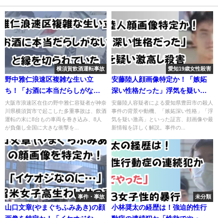
横須賀飲酒運転事故
愛知19歳女性殺害
野中雅仁浪速区複雑な生い立
安藤陸人顔画像特定か！「嫉妬
ち！「お酒に本当だらしがな
深い性格だった」浮気を疑い激
い」縁を切られていた
高し殺害
大阪市浪速区在住の野中雅仁容疑者が神奈
安藤陸人容疑者による愛知県豊田市の殺人
川県横須賀市で起こした多重事故は、飲酒
事件の背景や動機、「嫉妬深い性格」「浮
運転の末に8台もの車両を巻き込み、8人
気を疑い激高」といった証言、顔画像や最
が負傷し全国に大きな衝撃を...
新情報を詳しく解説。事件の...
事件・事故
未分類
山口文章(やまぐちふみあき)の顔
小林奨太の経歴は！強迫的性行