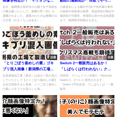
画像を特定か！「イケオジなの
動症の連続犯か「性欲でやっ
に…」久留米女子高生わいせつ
た」藤沢中3女子性的暴行
先月、福岡県久留米市の公園で女子高校生
小林奨太による藤沢中3女子性的暴行事件
の胸を触ったとして、無職の男（50）が
の経緯や容疑者の経歴、強迫的性行動症や
事件
逮捕されました。逮捕されたのは無職の山
連続犯の可能性、再発防止策や社会的課題
口文章（やまぐちふみあき）...
まで、精神医学的観点も交え...
話題
話題
「とりごぼう釜めしの素」ゴキ
Switch 2一般販売はあるか！
ブリ混入画像！新潟県の工場で
「しばらくは行われない」クリ
製造していた
スマス商戦も期待薄
丸美屋食品工業（東京）は虫の一部が混入
2025年、ゲームファン待望の「Nintendo
していたとして【とりごぼう釜めしの素】
Switch 2」がついに発売されます。
を自主回収すると発表。とりごぼう釜めし
「Switch 2予約必須」でしばらくは「一般
の素にゴキブリが混入した画...
販売...