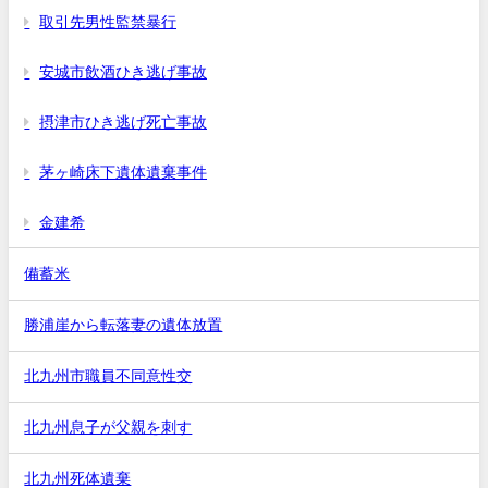
取引先男性監禁暴行
安城市飲酒ひき逃げ事故
摂津市ひき逃げ死亡事故
茅ヶ崎床下遺体遺棄事件
金建希
備蓄米
勝浦崖から転落妻の遺体放置
北九州市職員不同意性交
北九州息子が父親を刺す
北九州死体遺棄