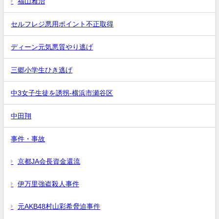
福山雅治
セルフレジ悪用ポイント不正取得
ディーン元気悪質やり逃げ
三郷小学生ひき逃げ
中3女子生徒を誘拐-横浜市瀬谷区
中田翔
事件・事故
京都JA会長資金還流
伊万里強盗殺人事件
元AKB48村山彩希脅迫事件