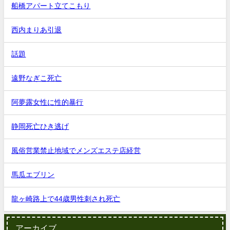
船橋アパート立てこもり
西内まりあ引退
話題
遠野なぎこ死亡
阿夢露女性に性的暴行
静岡死亡ひき逃げ
風俗営業禁止地域でメンズエステ店経営
馬瓜エブリン
龍ヶ崎路上で44歳男性刺され死亡
アーカイブ