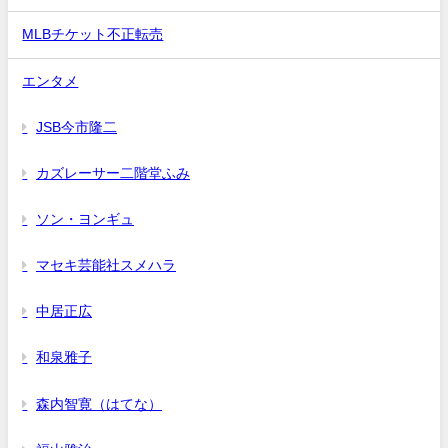
MLBチケット不正転売
エンタメ
JSB今市隆二
カズレーサー二階堂ふみ
ソン・ヨンギュ
マセキ芸能社スメハラ
中居正広
和泉雅子
森内智寛（はてな）