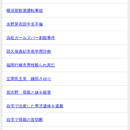
横須賀飲酒運転事故
永野芽衣田中圭不倫
浜松ガールズバー刺殺事件
田久保真紀市長学歴詐称
福岡行橋市男性殴られ死亡
立憲民主党 鎌田さゆり
習志野 母親と妹を殺害
自宅で出産した男児遺体を遺棄
自宅で母親の首切断