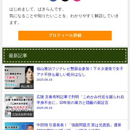
はじめまして、ぱきらんです。
気になることや知りたいことを、わかりやすく解説していき
ます。
プロフィール詳細
最新記事
福山雅治フジテレビ懇親会参加！下ネタ連発で女子
アナ不快も厳しい処分はなし
2025.08.19
福山雅治
広陵 文春有料記事で判明「こめかみ付近を蹴られ右
半身不全に」10年前の暴力と隠蔽の新証言
2025.08.18
広陵高校野球部
中田翔 引退発表！「強面問題児 実は兄貴肌」通算