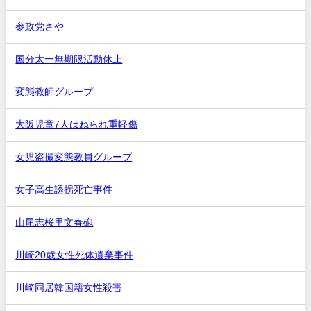
参政党さや
国分太一無期限活動休止
変態教師グループ
大阪児童7人はねられ重軽傷
女児盗撮変態教員グループ
女子高生誘拐死亡事件
山尾志桜里文春砲
川崎20歳女性死体遺棄事件
川崎同居韓国籍女性殺害