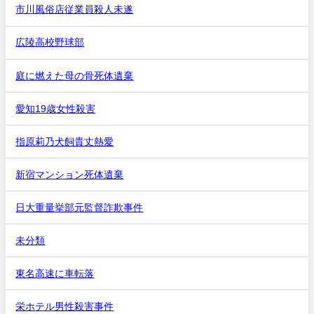
市川風俗店従業員殺人未遂
広陵高校野球部
庭に燃えた母の骨死体遺棄
愛知19歳女性殺害
指原莉乃犬飼貴丈熱愛
新宿マンション死体遺棄
日大重量挙部元監督詐欺事件
未分類
東名高速に車転落
栄ホテル男性殺害事件