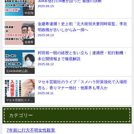
309本塁打の4番が語った“最後の決断”
2025.08.15
中田翔
金建希逮捕！史上初「元大統領夫妻同時収監」李在
明政権が古いしがらみ一掃へ
2025.08.13
金建希
村田裕一朗の経歴と生い立ち｜逮捕歴・犯行動機・
未公開情報まで徹底解説
2025.08.12
元AKB48村山彩希
脅迫事件
マセキ芸能社のライブ「スメハラ対策強化で入場拒
否も」香りマナー他社・他業界も導入か
2025.08.11
マセキ芸能社スメハ
ラ
カテゴリー
7年前に行方不明女性殺害