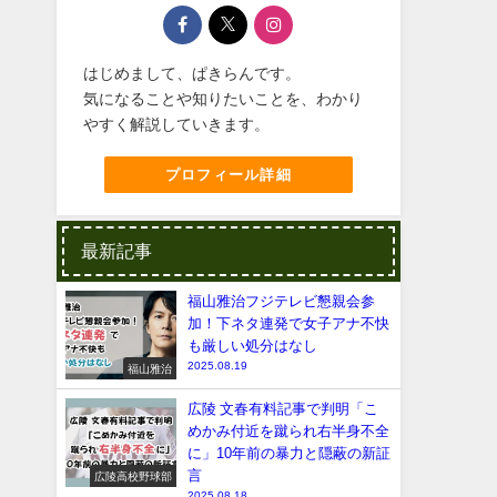
はじめまして、ぱきらんです。
気になることや知りたいことを、わかり
やすく解説していきます。
プロフィール詳細
最新記事
福山雅治フジテレビ懇親会参
加！下ネタ連発で女子アナ不快
も厳しい処分はなし
2025.08.19
福山雅治
広陵 文春有料記事で判明「こ
めかみ付近を蹴られ右半身不全
に」10年前の暴力と隠蔽の新証
言
広陵高校野球部
2025.08.18