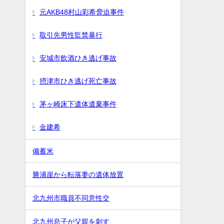
元AKB48村山彩希脅迫事件
取引先男性監禁暴行
安城市飲酒ひき逃げ事故
摂津市ひき逃げ死亡事故
茅ヶ崎床下遺体遺棄事件
金建希
備蓄米
勝浦崖から転落妻の遺体放置
北九州市職員不同意性交
北九州息子が父親を刺す