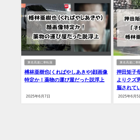
東名高速に車転落
東名高速に車
榑林亜樹也(くればやしあきや)顔画像
押田矩子
特定か！薬物の運び屋だった説浮上
よりクズ
脳されて
2025年6月7日
2025年6月5