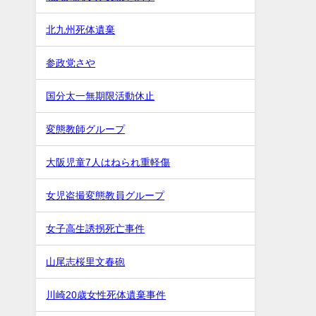
北九州死体遺棄
参政党さや
国分太一無期限活動休止
変態教師グループ
大阪児童7人はねられ重軽傷
女児盗撮変態教員グループ
女子高生誘拐死亡事件
山尾志桜里文春砲
川崎20歳女性死体遺棄事件