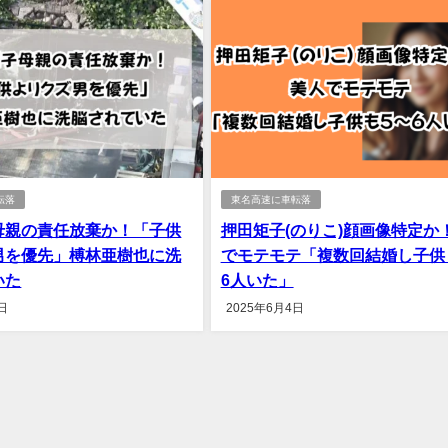
転落
東名高速に車転落
母親の責任放棄か！「子供
押田矩子(のりこ)顔画像特定か
男を優先」榑林亜樹也に洗
でモテモテ「複数回結婚し子供
いた
6人いた」
日
2025年6月4日