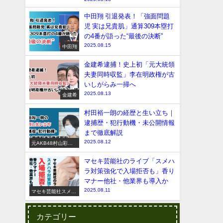
中田翔 引退発表！「強面問題
児 実は兄貴肌」通算309本塁打
の4番が語った“最後の決断”
2025.08.15
中田翔
金建希逮捕！史上初「元大統領
夫妻同時収監」李在明政権が古
いしがらみ一掃へ
2025.08.13
金建希
村田裕一朗の経歴と生い立ち｜
逮捕歴・犯行動機・未公開情報
まで徹底解説
2025.08.12
元AKB48村山彩希
脅迫事件
マセキ芸能社のライブ「スメハ
ラ対策強化で入場拒否も」香り
マナー他社・他業界も導入か
2025.08.11
マセキ芸能社スメハ
ラ
カテゴリー