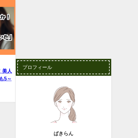
プロフィール
！美人
も5～
ぱきらん