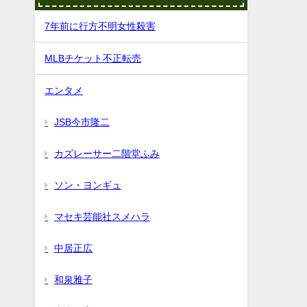
7年前に行方不明女性殺害
MLBチケット不正転売
エンタメ
JSB今市隆二
カズレーサー二階堂ふみ
ソン・ヨンギュ
マセキ芸能社スメハラ
中居正広
和泉雅子