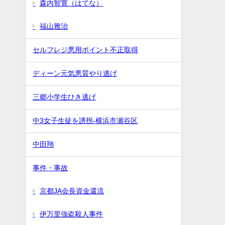
森内智寛（はてな）
福山雅治
セルフレジ悪用ポイント不正取得
ディーン元気悪質やり逃げ
三郷小学生ひき逃げ
中3女子生徒を誘拐-横浜市瀬谷区
中田翔
事件・事故
京都JA会長資金還流
伊万里強盗殺人事件