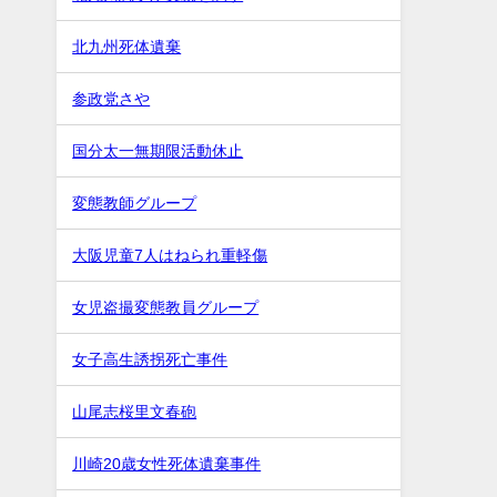
北九州死体遺棄
参政党さや
国分太一無期限活動休止
変態教師グループ
大阪児童7人はねられ重軽傷
女児盗撮変態教員グループ
女子高生誘拐死亡事件
山尾志桜里文春砲
川崎20歳女性死体遺棄事件