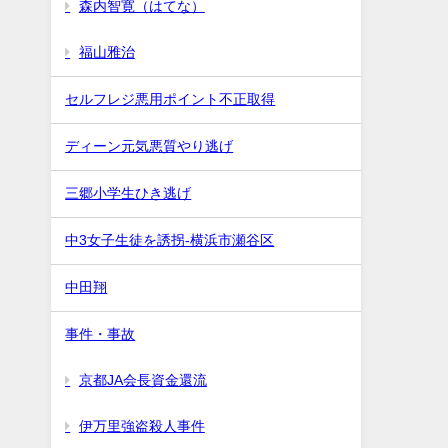
森内智寛（はてな）
福山雅治
セルフレジ悪用ポイント不正取得
ディーン元気悪質やり逃げ
三郷小学生ひき逃げ
中3女子生徒を誘拐-横浜市瀬谷区
中田翔
事件・事故
京都JA会長資金還流
伊万里強盗殺人事件