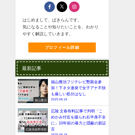
はじめまして、ぱきらんです。
気になることや知りたいことを、わかり
やすく解説していきます。
プロフィール詳細
最新記事
福山雅治フジテレビ懇親会参
加！下ネタ連発で女子アナ不快
も厳しい処分はなし
2025.08.19
福山雅治
広陵 文春有料記事で判明「こ
めかみ付近を蹴られ右半身不全
に」10年前の暴力と隠蔽の新証
言
広陵高校野球部
2025.08.18