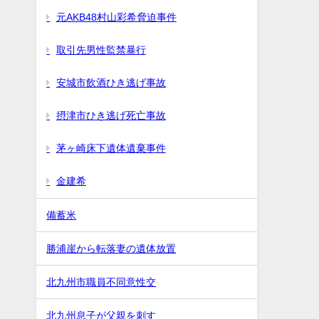
元AKB48村山彩希脅迫事件
取引先男性監禁暴行
安城市飲酒ひき逃げ事故
摂津市ひき逃げ死亡事故
茅ヶ崎床下遺体遺棄事件
金建希
備蓄米
勝浦崖から転落妻の遺体放置
北九州市職員不同意性交
北九州息子が父親を刺す