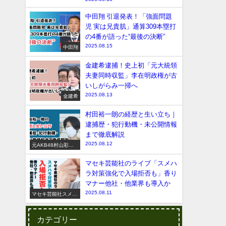
中田翔 引退発表！「強面問題
児 実は兄貴肌」通算309本塁打
の4番が語った“最後の決断”
2025.08.15
中田翔
金建希逮捕！史上初「元大統領
夫妻同時収監」李在明政権が古
いしがらみ一掃へ
2025.08.13
金建希
村田裕一朗の経歴と生い立ち｜
逮捕歴・犯行動機・未公開情報
まで徹底解説
2025.08.12
元AKB48村山彩希
脅迫事件
マセキ芸能社のライブ「スメハ
ラ対策強化で入場拒否も」香り
マナー他社・他業界も導入か
2025.08.11
マセキ芸能社スメハ
ラ
カテゴリー