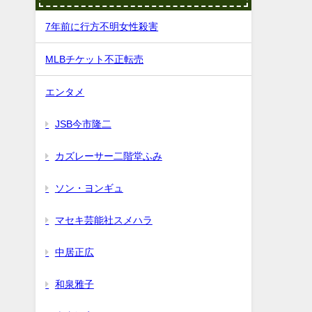
7年前に行方不明女性殺害
MLBチケット不正転売
エンタメ
JSB今市隆二
カズレーサー二階堂ふみ
ソン・ヨンギュ
マセキ芸能社スメハラ
中居正広
和泉雅子