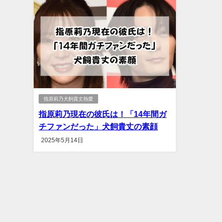
指原莉乃犬飼貴丈熱愛
指原莉乃現在の彼氏は！「14年間ガ
チファンだった」犬飼貴丈の素顔
2025年5月14日