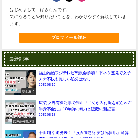
はじめまして、ぱきらんです。
気になることや知りたいことを、わかりやすく解説していき
ます。
プロフィール詳細
最新記事
福山雅治フジテレビ懇親会参加！下ネタ連発で女子
アナ不快も厳しい処分はなし
2025.08.19
福山雅治
広陵 文春有料記事で判明「こめかみ付近を蹴られ右
半身不全に」10年前の暴力と隠蔽の新証言
2025.08.18
広陵高校野球部
中田翔 引退発表！「強面問題児 実は兄貴肌」通算