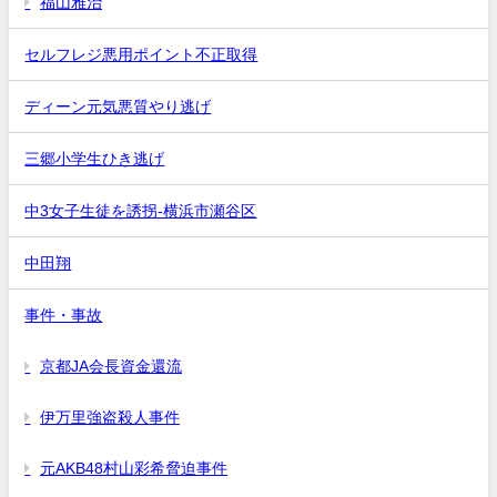
福山雅治
セルフレジ悪用ポイント不正取得
ディーン元気悪質やり逃げ
三郷小学生ひき逃げ
中3女子生徒を誘拐-横浜市瀬谷区
中田翔
事件・事故
京都JA会長資金還流
伊万里強盗殺人事件
元AKB48村山彩希脅迫事件