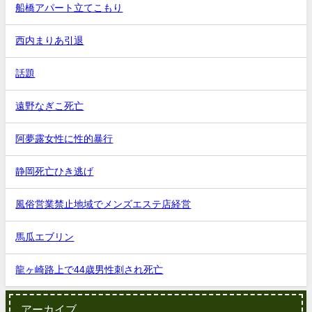
船橋アパート立てこもり
西内まりあ引退
話題
遠野なぎこ死亡
阿夢露女性に性的暴行
静岡死亡ひき逃げ
風俗営業禁止地域でメンズエステ店経営
馬瓜エブリン
龍ヶ崎路上で44歳男性刺され死亡
アーカイブ