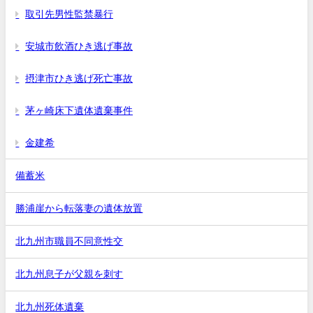
取引先男性監禁暴行
安城市飲酒ひき逃げ事故
摂津市ひき逃げ死亡事故
茅ヶ崎床下遺体遺棄事件
金建希
備蓄米
勝浦崖から転落妻の遺体放置
北九州市職員不同意性交
北九州息子が父親を刺す
北九州死体遺棄