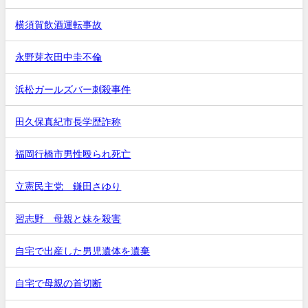
横須賀飲酒運転事故
永野芽衣田中圭不倫
浜松ガールズバー刺殺事件
田久保真紀市長学歴詐称
福岡行橋市男性殴られ死亡
立憲民主党 鎌田さゆり
習志野 母親と妹を殺害
自宅で出産した男児遺体を遺棄
自宅で母親の首切断