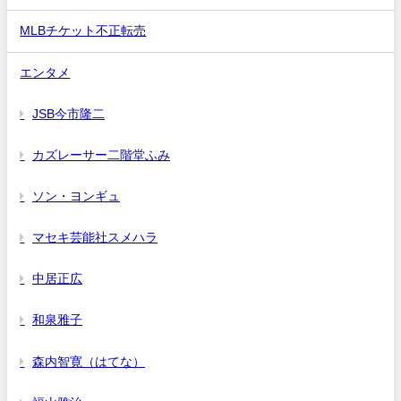
MLBチケット不正転売
エンタメ
JSB今市隆二
カズレーサー二階堂ふみ
ソン・ヨンギュ
マセキ芸能社スメハラ
中居正広
和泉雅子
森内智寛（はてな）