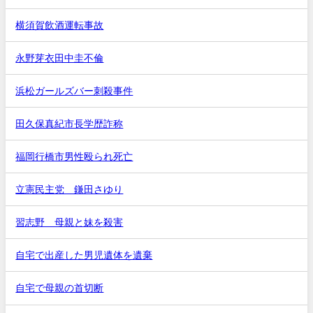
横須賀飲酒運転事故
永野芽衣田中圭不倫
浜松ガールズバー刺殺事件
田久保真紀市長学歴詐称
福岡行橋市男性殴られ死亡
立憲民主党 鎌田さゆり
習志野 母親と妹を殺害
自宅で出産した男児遺体を遺棄
自宅で母親の首切断