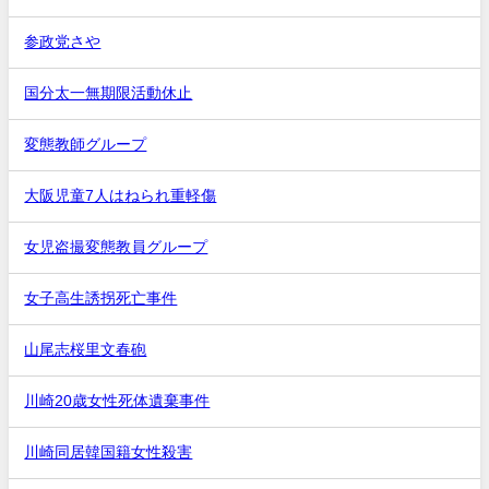
参政党さや
国分太一無期限活動休止
変態教師グループ
大阪児童7人はねられ重軽傷
女児盗撮変態教員グループ
女子高生誘拐死亡事件
山尾志桜里文春砲
川崎20歳女性死体遺棄事件
川崎同居韓国籍女性殺害