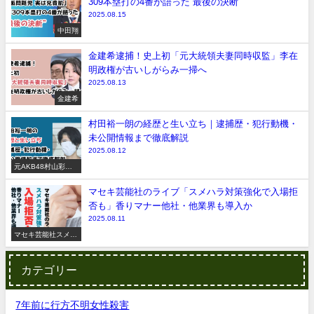
309本塁打の4番が語った“最後の決断”
2025.08.15
中田翔
金建希逮捕！史上初「元大統領夫妻同時収監」李在
明政権が古いしがらみ一掃へ
2025.08.13
金建希
村田裕一朗の経歴と生い立ち｜逮捕歴・犯行動機・
未公開情報まで徹底解説
2025.08.12
元AKB48村山彩希
脅迫事件
マセキ芸能社のライブ「スメハラ対策強化で入場拒
否も」香りマナー他社・他業界も導入か
2025.08.11
マセキ芸能社スメハ
ラ
カテゴリー
7年前に行方不明女性殺害