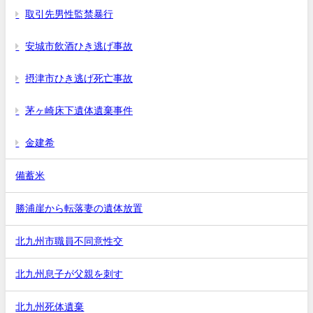
取引先男性監禁暴行
安城市飲酒ひき逃げ事故
摂津市ひき逃げ死亡事故
茅ヶ崎床下遺体遺棄事件
金建希
備蓄米
勝浦崖から転落妻の遺体放置
北九州市職員不同意性交
北九州息子が父親を刺す
北九州死体遺棄