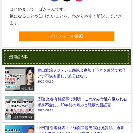
はじめまして、ぱきらんです。
気になることや知りたいことを、わかりやすく解説していき
ます。
プロフィール詳細
最新記事
福山雅治フジテレビ懇親会参加！下ネタ連発で女子
アナ不快も厳しい処分はなし
2025.08.19
福山雅治
広陵 文春有料記事で判明「こめかみ付近を蹴られ右
半身不全に」10年前の暴力と隠蔽の新証言
2025.08.18
広陵高校野球部
中田翔 引退発表！「強面問題児 実は兄貴肌」通算