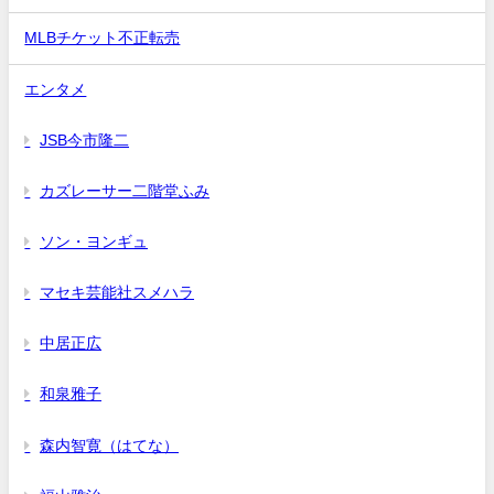
MLBチケット不正転売
エンタメ
JSB今市隆二
カズレーサー二階堂ふみ
ソン・ヨンギュ
マセキ芸能社スメハラ
中居正広
和泉雅子
森内智寛（はてな）