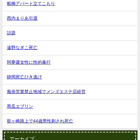
船橋アパート立てこもり
西内まりあ引退
話題
遠野なぎこ死亡
阿夢露女性に性的暴行
静岡死亡ひき逃げ
風俗営業禁止地域でメンズエステ店経営
馬瓜エブリン
龍ヶ崎路上で44歳男性刺され死亡
アーカイブ