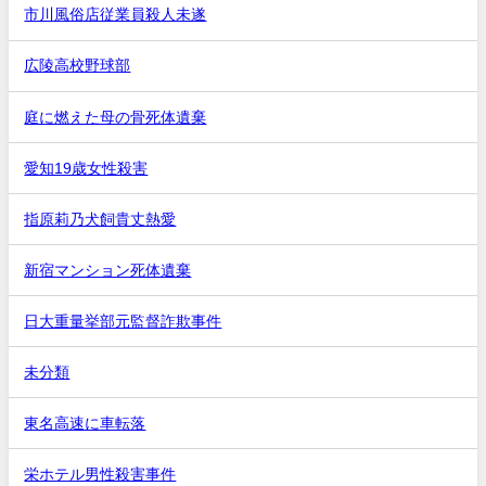
市川風俗店従業員殺人未遂
広陵高校野球部
庭に燃えた母の骨死体遺棄
愛知19歳女性殺害
指原莉乃犬飼貴丈熱愛
新宿マンション死体遺棄
日大重量挙部元監督詐欺事件
未分類
東名高速に車転落
栄ホテル男性殺害事件