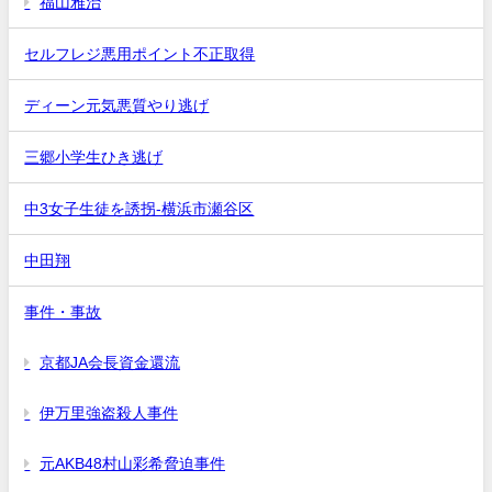
福山雅治
セルフレジ悪用ポイント不正取得
ディーン元気悪質やり逃げ
三郷小学生ひき逃げ
中3女子生徒を誘拐-横浜市瀬谷区
中田翔
事件・事故
京都JA会長資金還流
伊万里強盗殺人事件
元AKB48村山彩希脅迫事件